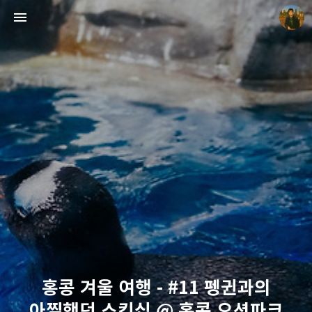
빛으로 쓴 편지
mistyfriday
홍콩 겨울 여행 - #11 펭귄과의
아찔했던 스킨십 @ 홍콩 오션파크