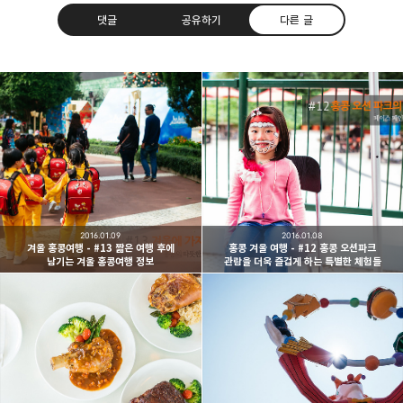
댓글
공유하기
다른 글
빛으로 쓴 편지
취미
분야 크리에이터
구독하기
카카오톡
라인
트위터
여행하고 사진을 찍습니다. 생각을 덧붙입니다.
구독하기
2016.01.09
2016.01.08
겨울 홍콩여행 - #13 짧은 여행 후에
홍콩 겨울 여행 - #12 홍콩 오션파크
남기는 겨울 홍콩여행 정보
관람을 더욱 즐겁게 하는 특별한 체험들
카카오스토리
밴드
네이버 블로그
Pocke