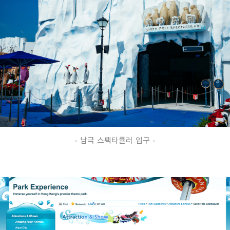
- 남극 스펙타큘러 입구 -