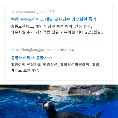
http://m.coupang.com
광고
쿠팡 홍콩오션파크 매일 오픈되는 와우회원 특가
홍콩오션파크, 해외 입장권 빠른 예약, 안심 환불,
와우회원 추가 캐시적립 신규 와우회원 최대 2만3천원
쿠폰팩+5% 추가적립 혜택! 여행도 이제 쿠팡에서!
https://hongkonggaza.modoo.link/
광고
홍콩오션파크 홍콩가자
홍콩여행 전문가의 맞춤상품, 홍콩오션파크예약, 홍콩,
마카오 호텔예약.