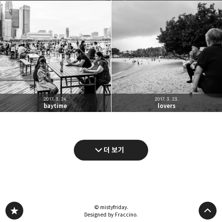
2017. 3. 24.
2017. 3. 23.
baytime
lovers
더 보기
© mistyfriday.
Designed by Fraccino.