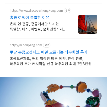
https://www.discoverhongkong.com
광고
홍콩 여행이 특별한 이유
온리 인 홍콩, 홍콩에서만 느끼는
특별함. 미식, 이벤트, 문화경험까지
알아보세요 홍콩에서만 발견할 수 있는
특별한 순간들. 현지 맛집, 관광 명소,
계절 축제까지
http://m.coupang.com
광고
쿠팡 홍콩오션파크 매일 오픈되는 와우회원 특가
홍콩오션파크, 해외 입장권 빠른 예약, 안심 환불,
와우회원 추가 캐시적립 신규 와우회원 최대 2만3천원
쿠폰팩+5% 추가적립 혜택! 여행도 이제 쿠팡에서!