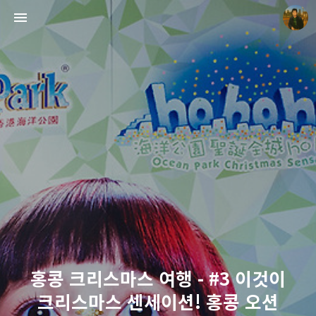
빛으로 쓴 편지
mistyfriday
홍콩 크리스마스 여행 - #3 이것이
크리스마스 센세이션! 홍콩 오션