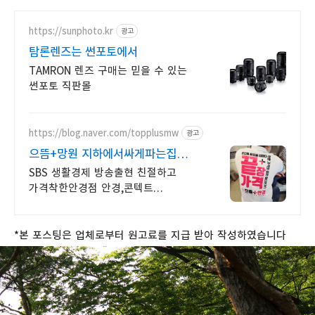
https://sunphoto.kr
광고
탐론렌즈는 썬포토에서
TAMRON 렌즈 구매는 믿을 수 있는
썬포토 직판몰
https://blog.naver.com/topplusmw
광고
으뜸+망원 지하에서싸게파는집
8월더욱강력해진 끝장할인시작
SBS 생활경제 방송출현 친절하고
가격착한안경점 안경,콘텍트
가격비교자신있습니다!
*
본
포스팅은
업체로부터
원고료를
지급
받아
작성하였습니다