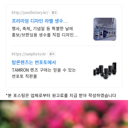
http://youthstory.kr/
광고
프리미엄 디자인 라벨 생수
청춘스토리
행사, 축제, 기념일 등 특별한 날에
홍보/브랜딩용 생수를 직접 디자인
해보세요. 소량제작 및 대량주문,
정기배송, 맞춤스케쥴 배송, 공장직영
맞춤생수 제작
https://sunphoto.kr
광고
탐론렌즈는 썬포토에서
TAMRON 렌즈 구매는 믿을 수 있는
썬포토 직판몰
*본 포스팅은 업체로부터 원고료를 지급 받아 작성하였습니다