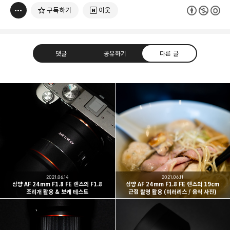
구독하기
이웃
댓글
공유하기
다른 글
빛으로 쓴 편지
취미
분야 크리에이터
구독하기
카카오톡
라인
트위터
여행하고 사진을 찍습니다. 생각을 덧붙입니다.
구독하기
2021.06.14
2021.06.11
삼양 AF 24mm F1.8 FE 렌즈의 F1.8
삼양 AF 24mm F1.8 FE 렌즈의 19cm
조리개 활용 & 보케 테스트
근접 촬영 활용 (미러리스 / 음식 사진)
카카오스토리
밴드
네이버 블로그
Pocke