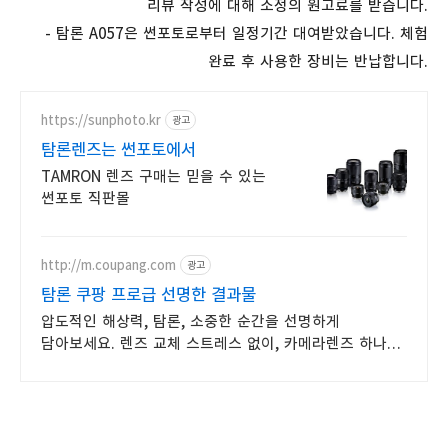
리뷰
작성에
대해
소정의
원고료를
받습니다
.
-
탐론
A057
은
썬포토로부터
일정기간
대여받았습니다
.
체험
완료
후
사용한
장비는
반납합니다
.
https://sunphoto.kr
광고
탐론렌즈는 썬포토에서
TAMRON 렌즈 구매는 믿을 수 있는
썬포토 직판몰
http://m.coupang.com
광고
탐론 쿠팡 프로급 선명한 결과물
압도적인 해상력, 탐론, 소중한 순간을 선명하게
담아보세요. 렌즈 교체 스트레스 없이, 카메라렌즈 하나로
모든 화각을!