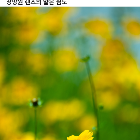
장망원 렌즈의 얕은 심도