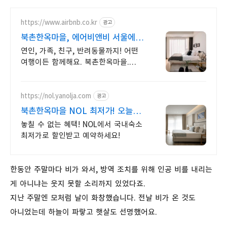
https://www.airbnb.co.kr
광고
북촌한옥마을, 에어비앤비 서울에서
살아보기
연인, 가족, 친구, 반려동물까지! 어떤
여행이든 함께해요. 북촌한옥마을.
전용 테라스와 바비큐 그릴이 제공되는
숙소를 예약하세요.
https://nol.yanolja.com
광고
북촌한옥마을 NOL 최저가! 오늘의
숙박 핫딜!
놓칠 수 없는 혜택! NOL에서 국내숙소
최저가로 할인받고 예약하세요!
한동안 주말마다 비가 와서, 방역 조치를 위해 인공 비를 내리는
게 아니냐는 웃지 못할 소리까지 있었다죠.
지난 주말엔 모처럼 날이 화창했습니다. 전날 비가 온 것도
아니었는데 하늘이 파랗고 햇살도 선명했어요.