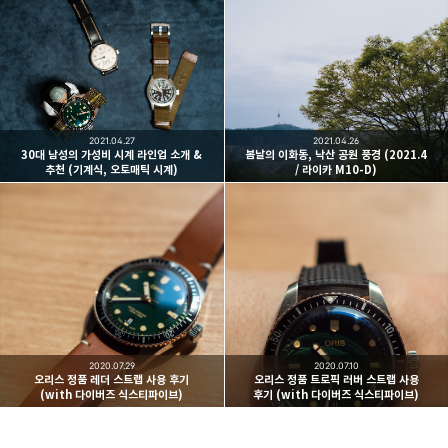
빛으로 쓴 편지
취미
분야 크리에이터
구독하기
카카오톡
라인
트위터
여행하고 사진을 찍습니다. 생각을 덧붙입니다.
구독하기
2021.04.27
2021.04.26
30대 남성의 가성비 시계 라인업 소개 &
봄날의 이화동, 낙산 공원 풍경 (2021.4
추천 (기계식, 오토매틱 시계)
/ 라이카 M10-D)
카카오스토리
밴드
네이버 블로그
Pocke
2020.07.29
2020.07.10
오리스 정품 레더 스트랩 사용 후기
오리스 정품 트로픽 러버 스트랩 사용
(with 다이버즈 식스티파이브)
후기 (with 다이버즈 식스티파이브)