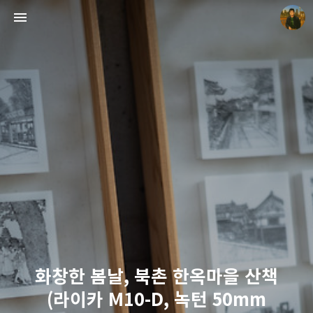
빛으로 쓴 편지
mistyfriday
화창한 봄날, 북촌 한옥마을 산책
(라이카 M10-D, 녹턴 50mm