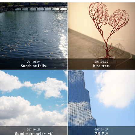
빛으로 쓴 편지
취미
분야 크리에이터
구독하기
카카오톡
라인
트위터
여행하고 사진을 찍습니다. 생각을 덧붙입니다.
구독하기
2011.05.04
2011.05.02
Sunshine falls.
Kiss tree.
카카오스토리
밴드
네이버 블로그
Pocke
2011.04.29
2011.04.27
Good morning! (~_~)/
구름 두 개