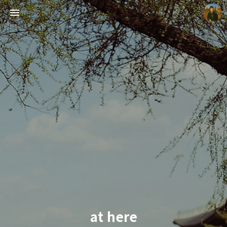
빛으로 쓴 편지
mistyfriday
at here