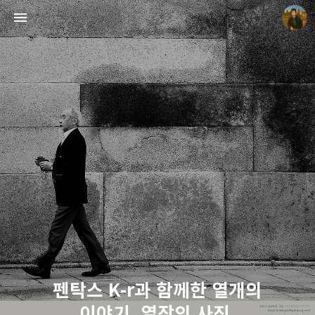
빛으로 쓴 편지
mistyfriday
펜탁스 K-r과 함께한 열개의
이야기, 열장의 사진.