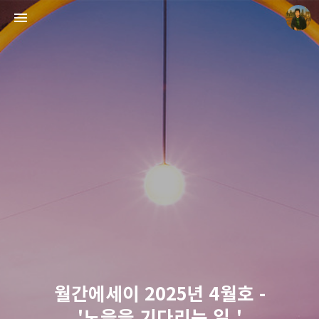
빛으로 쓴 편지
mistyfriday
월간에세이 2025년 4월호 -
'노을을 기다리는 일.'