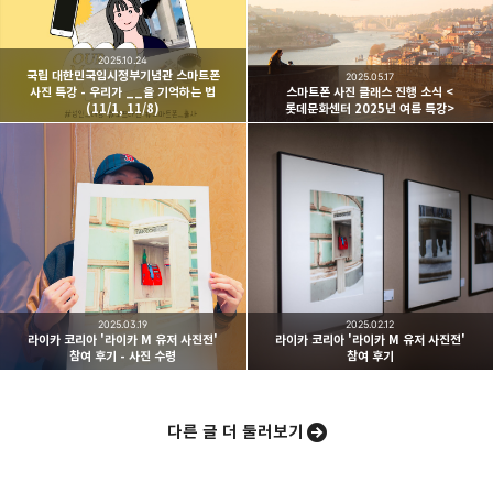
여행하고 사진을 찍습니다. 생각을 덧붙입니다.
2025.10.24
구독하기
국립 대한민국임시정부기념관 스마트폰
2025.05.17
사진 특강 - 우리가 __을 기억하는 법
스마트폰 사진 클래스 진행 소식 <
(11/1, 11/8)
롯데문화센터 2025년 여름 특강>
카카오스토리
밴드
네이버 블로그
Pocke
2025.03.19
2025.02.12
라이카 코리아 '라이카 M 유저 사진전'
라이카 코리아 '라이카 M 유저 사진전'
참여 후기 - 사진 수령
참여 후기
다른 글 더 둘러보기