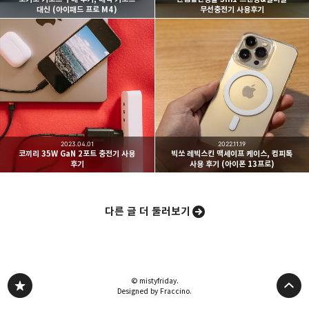
대신 (아이패드 프로 M4)
무선충전기 사용후기
카카오스토리
밴드
네이버 블로그
Pocke
2023.04.01
2022.11.19
코끼리 35W GaN 2포트 충전기 사용
빅쏘 레빅스킨 맥세이프 케이스, 컴피톡
후기
사용 후기 (아이폰 13프로)
다른 글 더 둘러보기
© mistyfriday.
Designed by Fraccino.