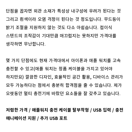
단점을
꼽자면
외관
소재가
특성상
내구성에
우려가
된다는
것
그리고
흰색이라
오염
걱정이
된다는
것
정도입니다
.
무드등이
밝기
조절을
지원하지
않는
것도
다소
아쉽습니다
.
접이식
스탠드의
조작감이
기대만큼
매끄럽지는
못하지만
가격대를
생각하면
무난합니다
.
몇
가지
단점에도
현재
가격대에서
아이폰과
애플
워치를
고속
충전할
수
있고
(
애플
워치는
정품
케이블을
가지고
있어야
하지만요
)
깔끔한
디자인
,
효율적인
공간
활용
,
디바이스
관리가
모두
가능하다는
점에서
충분히
합격점을
줄
수
있습니다
.
제가
오랫동안
멀티
충전기에
바랐던
요소들을
잘
갖추고
있습니다
.
저렴한
가격
/
애플워치
충전
케이블
탈부착형
/ USB
입력
/
충전
애니메이션
지원
/
추가
USB
포트