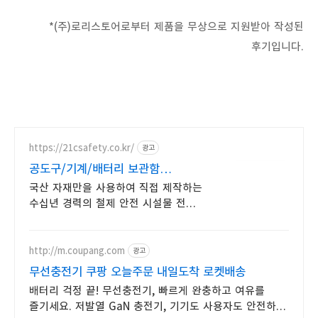
*(주)로리스토어로부터 제품을 무상으로 지원받아 작성된
후기입니다.
https://21csafety.co.kr/
광고
공도구/기계/배터리 보관함
(주)21세기안전산업
국산 자재만을 사용하여 직접 제작하는
수십년 경력의 철제 안전 시설물 전문
기업! 확산형 소화기, 안전표시 부착,
색상 변경, 주문제작 모두 가능!
http://m.coupang.com
광고
무선충전기 쿠팡 오늘주문 내일도착 로켓배송
배터리 걱정 끝! 무선충전기, 빠르게 완충하고 여유를
즐기세요. 저발열 GaN 충전기, 기기도 사용자도 안전하게!