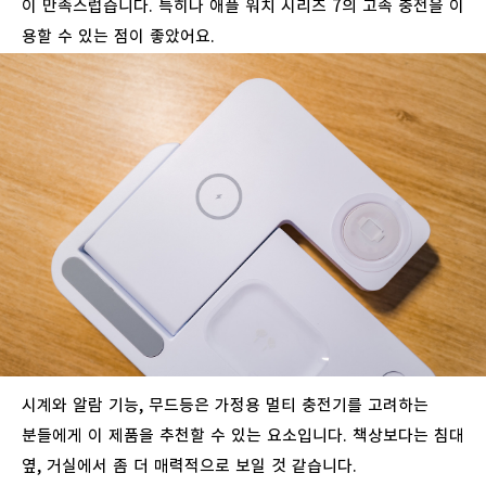
이
만족스럽습니다
.
특히나
애플
워치
시리즈
7
의
고속
충전을
이
용할
수
있는
점이
좋았어요
.
시계와
알람
기능
,
무드등은
가정용
멀티
충전기를
고려하는
분들에게
이
제품을
추천할
수
있는
요소입니다
.
책상보다는
침대
옆
,
거실에서
좀
더
매력적으로
보일
것
같습니다
.