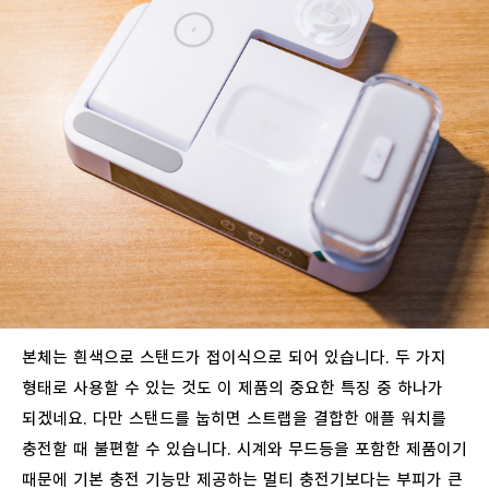
본체는
흰색으로
스탠드가
접이식으로
되어
있습니다
.
두
가지
형태로
사용할
수
있는
것도
이
제품의
중요한
특징
중
하나가
되겠네요
.
다만
스탠드를
눕히면
스트랩을
결합한
애플
워치를
충전할
때
불편할
수
있습니다
.
시계와
무드등을
포함한
제품이기
때문에
기본
충전
기능만
제공하는
멀티
충전기보다는
부피가
큰