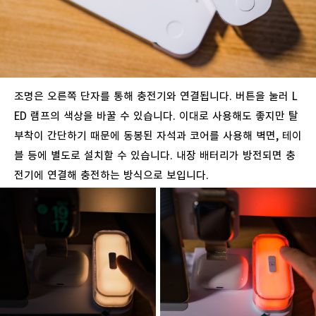
조명은
오른쪽
단자를
통해
충전기와
연결됩니다
.
버튼을
눌러
L
ED
램프의
색상을
바꿀
수
있습니다
.
이대로
사용해도
좋지만
탈
부착이
간단하기
때문에
동봉된
자석과
코어를
사용해
벽면
,
테이
블
등에
별도로
설치할
수
있습니다
.
내장
배터리가
방전되면
충
전기에
연결해
충전하는
방식으로
보입니다
.