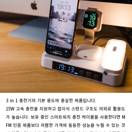
3 in 1
충전기의
기본
용도에
충실한
제품입니다
.
15W
고속
충전을
지원하고
접이식
스탠드
구조도
의외로
활용도
가
높습니다
.
보유
중인
스마트워치
충전
케이블을
사용한다면
M
FM
인증
제품보다
저렴한
가격에
동등한
성능을
누릴
수
있는
것