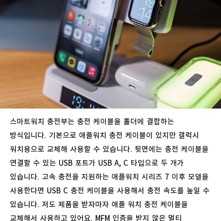
스마트워치
충전부는
충전
케이블을
홀더에
결합하는
방식입니다
.
기본으로
애플워치
충전
케이블이
있지만
갤럭시
워치용으로
교체해
사용할
수
있습니다
.
뒷면에는
충전
케이블을
연결할
수
있는
USB
포트가
USB A, C
타입으로
두
개가
있습니다
.
고속
충전을
지원하는
애플워치
시리즈
7
이후
모델을
사용한다면
USB C
충전
케이블을
사용해서
충전
속도를
높일
수
있습니다
.
저도
제품을
받자마자
애플
워치
충전
케이블을
교체해서
사용하고
있어요
. MFM
인증을
받지
않은
멀티