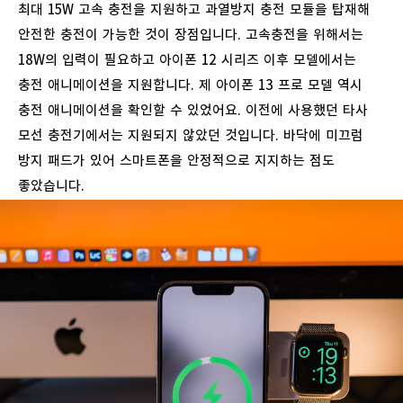
최대
15W
고속
충전을
지원하고
과열방지
충전
모듈을
탑재해
안전한
충전이
가능한
것이
장점입니다
.
고속충전을
위해서는
18W
의
입력이
필요하고
아이폰
12
시리즈
이후
모델에서는
충전
애니메이션을
지원합니다
.
제
아이폰
13
프로
모델
역시
충전
애니메이션을
확인할
수
있었어요
.
이전에
사용했던
타사
모선
충전기에서는
지원되지
않았던
것입니다
.
바닥에
미끄럼
방지
패드가
있어
스마트폰을
안정적으로
지지하는
점도
좋았습니다
.