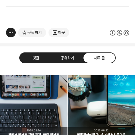
쿠팡에서 만나세요.
구독하기
이웃
댓글
공유하기
다른 글
빛으로 쓴 편지
취미
분야 크리에이터
구독하기
카카오톡
라인
트위터
여행하고 사진을 찍습니다. 생각을 덧붙입니다.
구독하기
2024.06.26
2023.08.22
모키보 키보드 구매 후기, 매직 키보드
한뼘앞선생활 3in1 스탠딩&폴더블