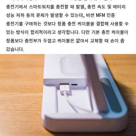
충전기에서
스마트워치를
충전할
때
발열
,
충전
속도
및
배터리
성능
저하
등의
문제가
발생할
수
있는데
,
비싼
MFM
인증
충전기를
구매하는
것보다
정품
충전
케이블을
결합해
사용할
수
있는
방식이
합리적이라고
생각합니다
.
다만
기본
충전
케이블이
정품보다
충전부가
두껍고
케이블은
얇아서
교체할
때
손이
좀
갔습니다
.