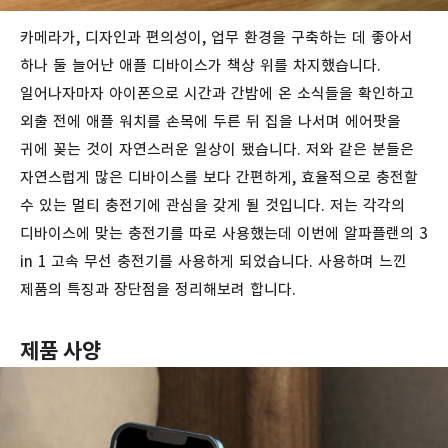
카메라가
,
디자인과
편의성이
,
업무
환경을
구축하는
데
좋아서
하나
둘
늘어난
애플
디바이스가
책상
위를
차지했습니다
.
일어나자마자
아이폰으로
시간과
간밤에
온
소식들을
확인하고
외출
전에
애플
워치를
손목에
두른
뒤
집을
나서며
에어팟을
귀에
꽂는
것이
자연스러운
일상이
됐습니다
.
저와
같은
분들은
자연스럽게
많은
디바이스를
보다
간편하게
,
효율적으로
충전할
수
있는
멀티
충전기에
관심을
갖게
될
것입니다
.
저는
각각의
디바이스에
맞는
충전기를
따로
사용했는데
이번에
알파플랜의
3
in 1
고속
무선
충전기를
사용하게
되었습니다
.
사용하며
느낀
제품의
특징과
장단점을
정리해보려
합니다
.
제품
사양