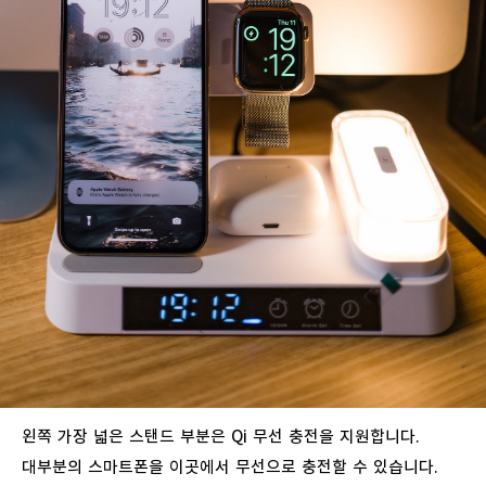
왼쪽
가장
넓은
스탠드
부분은
Qi
무선
충전을
지원합니다
.
대부분의
스마트폰을
이곳에서
무선으로
충전할
수
있습니다
.