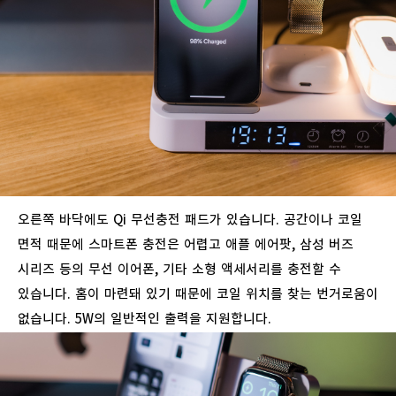
오른쪽
바닥에도
Qi
무선충전
패드가
있습니다
.
공간이나
코일
면적
때문에
스마트폰
충전은
어렵고
애플
에어팟
,
삼성
버즈
시리즈
등의
무선
이어폰
,
기타
소형
액세서리를
충전할
수
있습니다
.
홈이
마련돼
있기
때문에
코일
위치를
찾는
번거로움이
없습니다
. 5W
의
일반적인
출력을
지원합니다
.