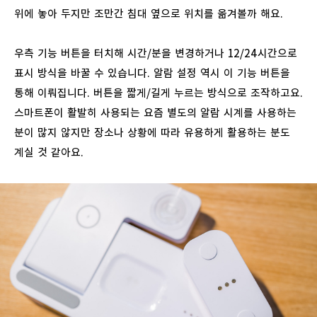
위에
놓아
두지만
조만간
침대
옆으로
위치를
옮겨볼까
해요
.
우측
기능
버튼을
터치해
시간
/
분을
변경하거나
12/24
시간으로
표시
방식을
바꿀
수
있습니다
.
알람
설정
역시
이
기능
버튼을
통해
이뤄집니다
.
버튼을
짧게
/
길게
누르는
방식으로
조작하고요
.
스마트폰이
활발히
사용되는
요즘
별도의
알람
시계를
사용하는
분이
많지
않지만
장소나
상황에
따라
유용하게
활용하는
분도
계실
것
같아요
.