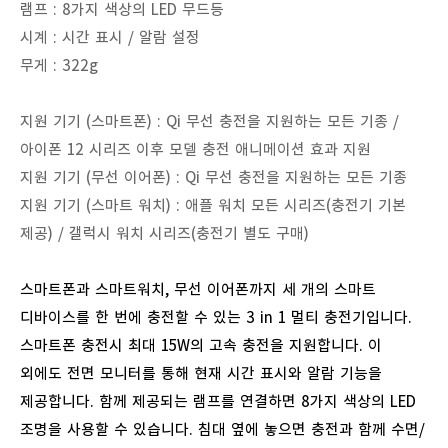
램프 : 8가지 색상의 LED 무드등
시계 : 시간 표시 / 알람 설정
무게 : 322g
지원 기기 (스마트폰) : Qi 무선 충전을 지원하는 모든 기종 /
아이폰 12 시리즈 이후 모델 충전 애니메이션 효과 지원
지원 기기 (무선 이어폰) : Qi 무선 충전을 지원하는 모든 기종
지원 기기 (스마트 워치) : 애플 워치 모든 시리즈(충전기 기본
제공) / 갤럭시 워치 시리즈(충전기 별도 구매)
스마트폰과
스마트워치
,
무선
이어폰까지
세
개의
스마트
디바이스를
한
번에
충전할
수
있는
3 in 1
멀티
충전기입니다
.
스마트폰
충전시
최대
15W
의
고속
충전을
지원합니다
.
이
외에도
전면
모니터를
통해
현재
시간
표시와
알람
기능을
제공합니다
.
함께
제공되는
램프를
연결하면
8
가지
색상의
LED
조명을
사용할
수
있습니다
.
침대
옆에
놓으면
충전과
함께
수면
/