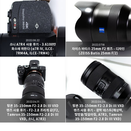
빛으로 쓴 편지
취미
분야 크리에이터
구독하기
카카오톡
라인
트위터
여행하고 사진을 찍습니다. 생각을 덧붙입니다.
2022.08.22
구독하기
소니 A7R4 사용 후기 - 3.6100만
2022.07.18
화소에 취한다 (α7R IV, ILCE-
자이스 바티스 25mm F2 렌즈 - 디자인
7RM4A, ILCE-7RM4)
(ZEISS Batis 25mm F/2)
카카오스토리
밴드
네이버 블로그
Pocke
2022.04.11
2022.04.04
탐론 35-150mm F2-2.8 Di III VXD
탐론 35-150mm F2-2.8 Di III VXD
렌즈 사용 후기 - F2-2.8 조리개 값(F2,
렌즈 사용 후기 - 광학 테스트(해상력,
Tamron 35-150mm F2-2.8 Di III
빛망울/빛갈라짐, A7R3, Tamron
VXD, 소니, A7R3)
35-150mm F2-2.8 Di III VXD)