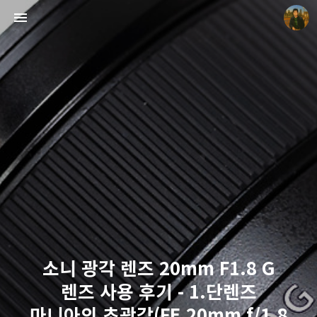
빛으로 쓴 편지
mistyfriday
소니 광각 렌즈 20mm F1.8 G
렌즈 사용 후기 - 1.단렌즈
마니아의 초광각(FE 20mm f/1.8