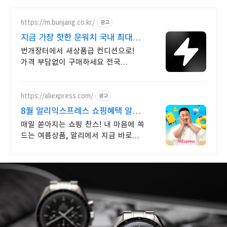
https://m.bunjang.co.kr/
광고
지금 가장 핫한 문워치 국내 최대
브랜드 중고거래
번개장터에서 새상품급 컨디션으로!
가격 부담없이 구매하세요 전국
각지에서 올라오는 전국구 최다 상품
매일 10만 개 이상의 신규 상품 업로드
https://aliexpress.com/
광고
8월 알리익스프레스 쇼핑혜택 알리
첫구매라면 웰컴 혜택!
매일 쏟아지는 쇼핑 찬스! 내 마음에 쏙
드는 여름상품, 알리에서 지금 바로
득템 쏟아지는 혜택, 알리익스프레스