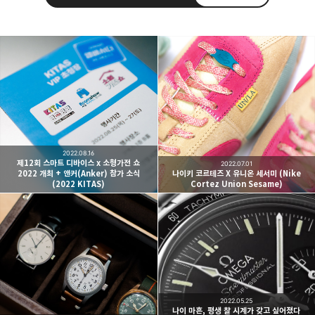
빛으로 쓴 편지
취미
분야 크리에이터
구독하기
카카오톡
라인
트위터
여행하고 사진을 찍습니다. 생각을 덧붙입니다.
2022.08.16
구독하기
제12회 스마트 디바이스 x 소형가전 쇼
2022.07.01
2022 개최 + 앤커(Anker) 참가 소식
나이키 코르테즈 X 유니온 세서미 (Nike
(2022 KITAS)
Cortez Union Sesame)
카카오스토리
밴드
네이버 블로그
Pocke
2022.05.25
나이 마흔, 평생 찰 시계가 갖고 싶어졌다