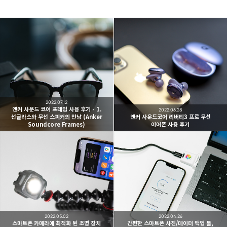
빛으로 쓴 편지
취미
분야 크리에이터
구독하기
카카오톡
라인
트위터
여행하고 사진을 찍습니다. 생각을 덧붙입니다.
2022.07.12
구독하기
앤커 사운드 코어 프레임 사용 후기 - 1.
2022.06.28
선글라스와 무선 스피커의 만남 (Anker
앤커 사운드코어 리버티3 프로 무선
Soundcore Frames)
이어폰 사용 후기
카카오스토리
밴드
네이버 블로그
Pocke
2022.05.02
2022.04.26
스마트폰 카메라에 최적화 된 조명 장치
간편한 스마트폰 사진/데이터 백업 툴,