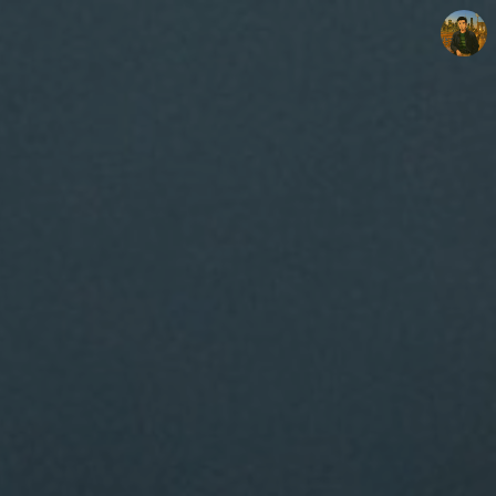
빛으로 쓴 편지
mistyfriday