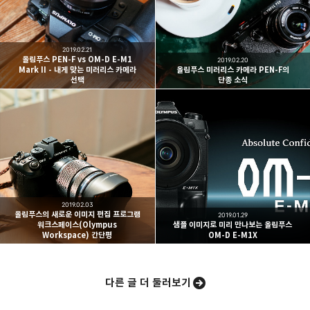
구독하기
카카오톡
라인
트위터
여행하고 사진을 찍습니다. 생각을 덧붙입니다.
2019.02.21
구독하기
올림푸스 PEN-F vs OM-D E-M1
2019.02.20
Mark II - 내게 맞는 미러리스 카메라
올림푸스 미러리스 카메라 PEN-F의
선택
단종 소식
카카오스토리
밴드
네이버 블로그
Pocke
2019.02.03
올림푸스의 새로운 이미지 편집 프로그램
2019.01.29
워크스페이스(Olympus
샘플 이미지로 미리 만나보는 올림푸스
Workspace) 간단평
OM-D E-M1X
다른 글 더 둘러보기