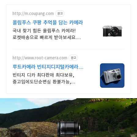
http://m.coupang.com
광고
올림푸스 쿠팡 추억을 담는 카메라
국내 찾기 힘든 올림푸스 카메라!
로켓배송으로 빠르게 받아보세요.
고화질 사진을 위한 올림푸스! 최대
5% 캐시적립으로 더 알뜰하게.
http://www.root-camera.com
광고
루트카메라 빈티지디지털카메라
빈티지 디카 디지털카메라
빈티지 디카 최댜판매 최댜보유,
중고임에도단순변심 환불가능,
1개월무상A/S 누적리뷰수 2000건
이상, 회원가입 시 적립금 5,000원