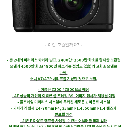
- 이런 모습일까요? -
- 총
2
대의
미러리스
카메라
발표
. 2400
만
~2500
만
화소를
탑재한
보급형
모델과
4500
만
화소
(4800
만
화소라는
전망도
있음
)
의
고화소
모델로
나뉨
.
소니
A7/A7R
시리즈를
겨냥한
것으로
보임
.
- 이름은
Z300 / Z500
으로
예상
- AF
성능의
개선이
이뤄진
풀
프레임
BSI
이미지
센서가
채용될
예정
- 풀프레임
미러리스
시스템에
특화된
새로운
Z
마운트
시스템
- 카메라와
함께
24-70mm F4, 35mm F1.4, 50mm F1.4
렌즈가
발표될
예정
- 기존
F
마운트
렌즈를
사용할
수
있는
어댑터를
함께
발매
- 본체의
크기는
소니
A7
시리즈와
비슷하나
그립을
보강해
손에
쥐는
느낌이