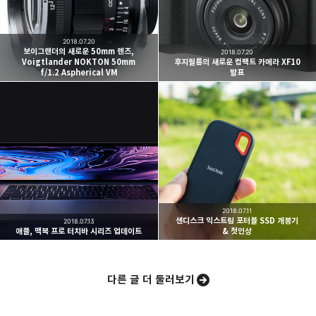
여행하고 사진을 찍습니다. 생각을 덧붙입니다.
2018.07.20
구독하기
보이그랜더의 새로운 50mm 렌즈,
2018.07.20
Voigtlander NOKTON 50mm
후지필름의 새로운 컴팩트 카메라 XF10
f/1.2 Aspherical VM
발표
카카오스토리
밴드
네이버 블로그
Pocke
2018.07.11
샌디스크 익스트림 포터블 SSD 개봉기
2018.07.13
애플, 맥북 프로 터치바 시리즈 업데이트
& 첫인상
다른 글 더 둘러보기