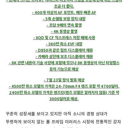
조금
더
좋다
.
- 400
개
이상의
AF
포인트
,
매우
빠른
AF
- 5
축
손떨림
보정
장치
내장
- 초당
9
매의
연속
촬영
- 4K
동영상
촬영
- XQD
및
CF
익스프레스
저장
매체
사용
- 360
만
화소
EVF
내장
- D850
과
같은
틸트
디스플레이
채용
- 카메라
상단에
보조
디스플레이
채용
- 8K
관련
내용이
기술
사양에
포함돼
있으나
8K
동영상이
아닌
타임랩스
등의
기능으로
예상
- 7
월
23
일
정식
발표
예상
- 4500
만
화소
모델의
가격은
24-70mm F4
렌즈
포함
약
4700
달러
,
2400
만
화소
모델의
가격은
렌즈킷
(
렌즈
모델은
알려지지
않음
)
기준
약
3000
달러로
예상
.
꾸준히 성장세를 보이고 있지만 아직 소니의 경쟁 상대가
뚜렷하게 보이지 않는 풀 프레임 미러리스 시장에 전통적인 강자