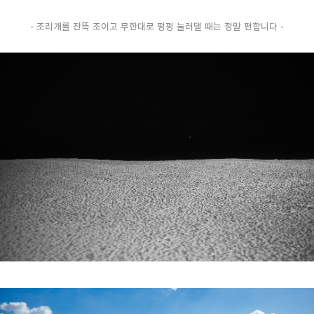
-
조리개를 잔뜩 조이고 무한대로 펑펑 눌러댈 때는 정말 편합니다 -