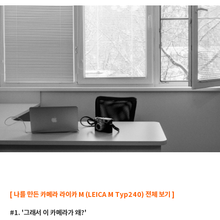
[
나를
만든
카메라
라이카
M (LEICA M Typ240) 전체 보기
]
#1. '
그래서
이
카메라가
왜
?'