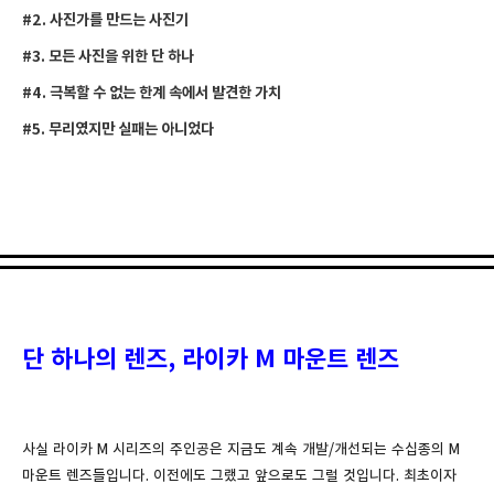
#2.
사진가를
만드는
사진기
#3.
모든
사진을
위한
단
하나
#4.
극복할
수
없는
한계
속에서
발견한
가치
#5.
무리였지만
실패는
아니었다
단 하나의 렌즈, 라이카 M 마운트 렌즈
사실 라이카 M 시리즈의 주인공은 지금도 계속 개발/개선되는 수십종의 M
마운트 렌즈들입니다. 이전에도 그랬고 앞으로도 그럴 것입니다. 최초이자