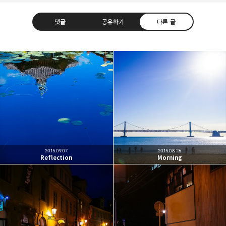
댓글
공유하기
다른 글
빛으로 쓴 편지
취미
분야 크리에이터
구독하기
카카오톡
라인
트위터
여행하고 사진을 찍습니다. 생각을 덧붙입니다.
구독하기
2015.09.07
2015.08.26
Reflection
Morning
카카오스토리
밴드
네이버 블로그
Pocke