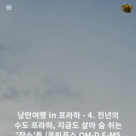
빛으로 쓴 편지
mistyfriday
낭만여행 in 프라하 - 4. 천년의
수도 프라하, 지금도 살아 숨 쉬는
'장소'들 (올림푸스 OM-D E-M5