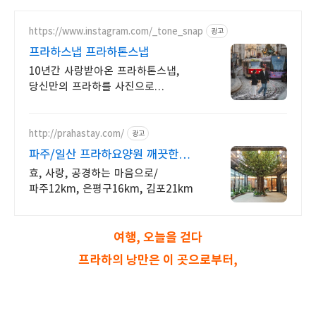
https://www.instagram.com/_tone_snap
광고
프라하스냅 프라하톤스냅
10년간 사랑받아온 프라하톤스냅,
당신만의 프라하를 사진으로
남겨보세요
http://prahastay.com/
광고
파주/일산 프라하요양원 깨끗한
시설, 합리적인 가격
효, 사랑, 공경하는 마음으로/
파주12km, 은평구16km, 김포21km
여행, 오늘을 걷다
프라하의 낭만은 이 곳으로부터,