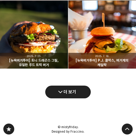
2025. 7. 23.
2025. 7. 18.
[뉴욕버거투어] 토니 드래곤스 그릴,
[뉴욕버거투어] P.J. 클락스, 버거계의
유일한 푸드 트럭 버거
캐딜락
더 보기
© mistyfriday.
Designed by Fraccino.