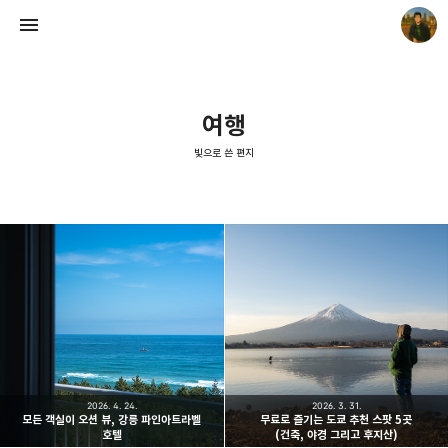
여행
빛으로 쓴 편지
빛으로 쓴 편지
mistyfriday
2026. 4. 24.
2026. 3. 31.
모든 객실이 오션 뷰, 강릉 파인아트라벨
무료로 즐기는 도쿄 추천 스팟 5곳
호텔
(건축, 야경 그리고 후지산)