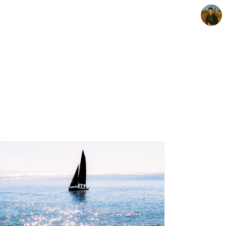
빛으로 쓴 편지
mistyfriday