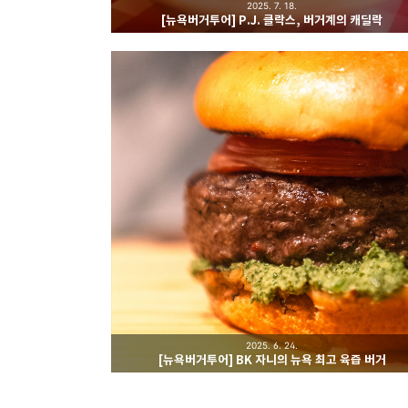
2025. 7. 18.
[뉴욕버거투어] P.J. 클락스, 버거계의 캐딜락
2025. 6. 24.
[뉴욕버거투어] BK 자니의 뉴욕 최고 육즙 버거