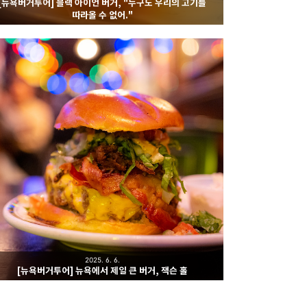
[뉴욕버거투어] 블랙 아이언 버거, "누구도 우리의 고기를
따라올 수 없어."
2025. 6. 6.
[뉴욕버거투어] 뉴욕에서 제일 큰 버거, 잭슨 홀