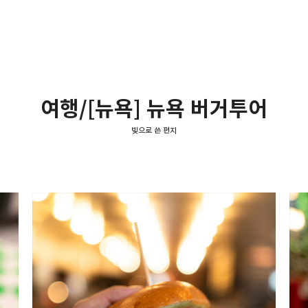
여행/[뉴욕] 뉴욕 버거투어
빛으로 쓴 편지