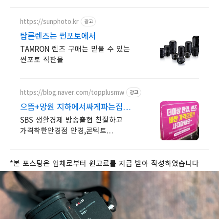
https://sunphoto.kr
광고
탐론렌즈는 썬포토에서
TAMRON 렌즈 구매는 믿을 수 있는
썬포토 직판몰
https://blog.naver.com/topplusmw
광고
으뜸+망원 지하에서싸게파는집
8월더욱강력해진 끝장할인시작
SBS 생활경제 방송출현 친절하고
가격착한안경점 안경,콘텍트
가격비교자신있습니다!
*
본
포스팅은
업체로부터
원고료를
지급
받아
작성하였습니다