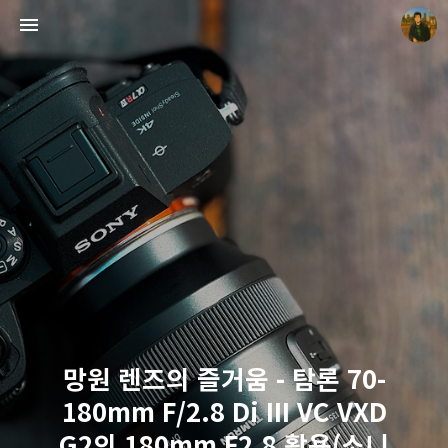
빛으로 쓴 편지
mistyfriday
망원 렌즈의 즐거움 - 탐론 70-
180mm F/2.8 Di III VC VXD
G2의 180mm F2.8 활용(소니