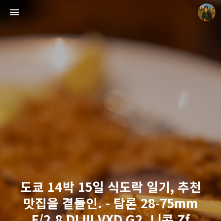
빛으로 쓴 편지
mistyfriday
도쿄 14박 15일 식도락 일기, 추천
맛집을 곁들인. - 탐론 28-75mm
F/2.8 DI III VXD G2, 니콘 Zf