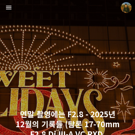
빛으로 쓴 편지
mistyfriday
연말 촬영에는 F2.8 - 2025년
12월의 기록들 (탐론 17-70mm
F2.8 Di III-A VC RXD,