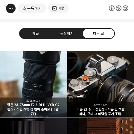
구독하기
이웃
댓글
공유하기
다른 글
빛으로 쓴 편지
취미
분야 크리에이터
구독하기
카카오톡
라인
트위터
여행하고 사진을 찍습니다. 생각을 덧붙입니다.
2026.01.04
구독하기
탐론 28-75mm F2.8 DI III VXD G2
2026.01.01
렌즈 - 이번 여행 첫 번째 준비물 (니콘,
니콘 Zf 실버 첫인상 - 다른 건 색깔
Zf)
하나, 근데 그 매력을 포기 못해.
카카오스토리
밴드
네이버 블로그
Pocke