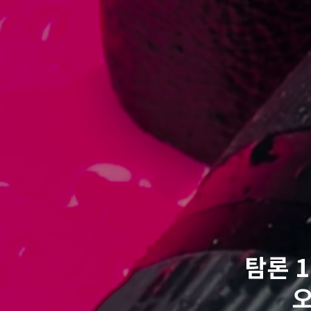
탐론 17
오