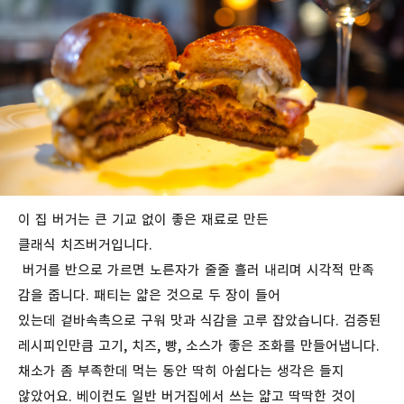
이
집
버거는
큰
기교
없이 좋은 재료로 만든
클래식
치즈버거입니다
.
버거를
반으로
가르면 노른자가
줄줄
흘러
내리며
시각적
만족
감을
줍니다
.
패티는 얇은 것으로 두 장이 들어
있는데
겉바속촉으로 구워 맛과 식감을 고루 잡았습니다. 검증된
레시피인만큼 고기, 치즈, 빵, 소스가 좋은 조화를 만들어냅니다.
채소가 좀 부족한데 먹는 동안 딱히 아쉽다는 생각은 들지
않았어요. 베이컨도 일반 버거집에서 쓰는 얇고 딱딱한 것이