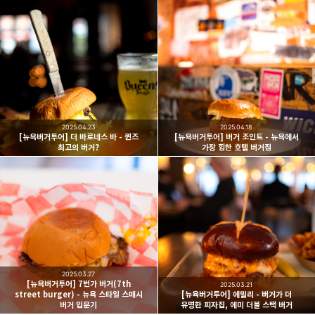
빛으로 쓴 편지
취미
분야 크리에이터
구독하기
카카오톡
라인
트위터
여행하고 사진을 찍습니다. 생각을 덧붙입니다.
구독하기
2025.04.23
2025.04.18
[뉴욕버거투어] 더 바로네스 바 - 퀸즈
[뉴욕버거투어] 버거 조인트 - 뉴욕에서
최고의 버거?
가장 힙한 호텔 버거집
카카오스토리
밴드
네이버 블로그
Pocke
2025.03.27
[뉴욕버거투어] 7번가 버거(7th
2025.03.21
street burger) - 뉴욕 스타일 스매시
[뉴욕버거투어] 에밀리 - 버거가 더
버거 입문기
유명한 피자집, 에미 더블 스택 버거