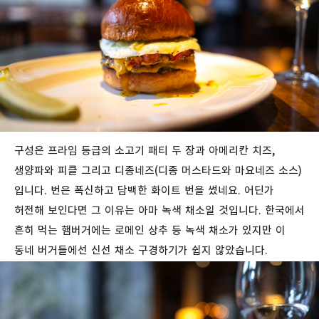
구성은
프라임
등급의
소고기
패티
두
장과
아메리칸
치즈
,
생양파와
피클
그리고
디종네즈
(
디종
머스타드와
마요네즈
소스
)
입니다
.
번은
폭신하고
담백한
화이트
번을
썼네요. 어딘가
허전해
보인다면
그
이유는
아마
녹색
채소일
것입니다
.
한국에서
흔히
먹는
햄버거에는
로메인
상추
등
녹색
채소가
있지만
이
동네
버거들에선
신선
채소
구경하기가
쉽지
않았습니다.