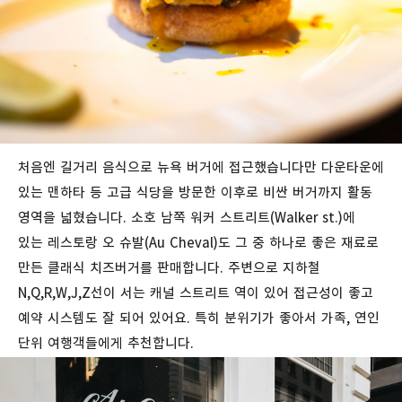
처음엔 길거리 음식으로 뉴욕 버거에 접근했습니다만 다운타운에
있는 맨하타 등 고급 식당을 방문한 이후로 비싼 버거까지 활동
영역을 넓혔습니다.
소호
남쪽
워커
스트리트
(Walker st.)
에
있는 레스토랑
오
슈발
(Au Cheval)도 그 중 하나로 좋은 재료로
만든 클래식
치즈버거를 판매합니다. 주변으로
지하철
N,Q,R,W,J,Z
선이
서는
캐널
스트리트
역이
있어
접근성이 좋고
예약 시스템도 잘 되어 있어요. 특히 분위기가 좋아서 가족, 연인
단위 여행객들에게 추천합니다.