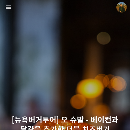
빛으로 쓴 편지
mistyfriday
[뉴욕버거투어] 오 슈발 - 베이컨과
달걀을 추가한 더블 치즈버거