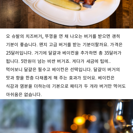
오 슈발의 치즈버거, 뚜껑을
연
채
나오는
버거를
받으면
괜히
기분이
좋습니다
.
왠지
고급
버거를
받는
기분이랄까요. 가격은
25달러입니다. 거기에 달걀과 베이컨을 추가하면 총 35달러가
됩니다. 5만원이 넘는 비싼 버거죠. 게다가 세금에 팁에..
먹어보니 달걀은
필수고
베이컨은
선택입니다
.
달걀이
버거의
맛과
향을
한층
다채롭게
해
주는 효과가 있어요.
베이컨은
식감과
염분을
더하는데 기본으로 패티가 두 개라 버거만 먹어도
아쉬움은 없습니다.