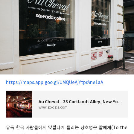
https://maps.app.goo.gl/UMQUeAjYtprAne1aA
Au Cheval · 33 Cortlandt Alley, New York, NY 10013 미국
www.google.com
유독
한국
사람들에게
맛깔나게
들리는
상호명은
말에게
(To the