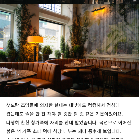
샛노란
조명들에
의지한
실내는
대낮에도
컴컴해서
점심에
왔는데도
술을
한
잔
해야
할
것만
할
것
같은
기분이었어요
.
다행히
환한
창가쪽에
자리를
안내
받았습니다
.
곡선으로
이어진
붉은
색
가죽
소파
덕에
식당
내부는
꽤나
중후해
보입니다
.