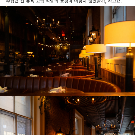
수십년
전
뉴욕
고급
식당의
풍경이
이렇지
않았을까
,
하고요
.