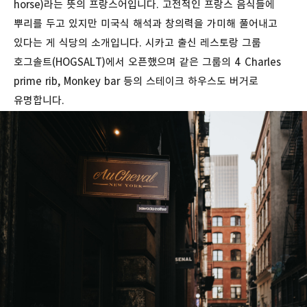
horse)
라는
뜻의
프랑스어입니다. 고전적인
프랑스
음식들에
뿌리를
두고
있지만
미국식
해석과
창의력을
가미해
풀어내고
있다는 게 식당의 소개입니다. 시카고
출신
레스토랑
그룹
호그솔트
(HOGSALT)에서 오픈했으며
같은 그룹의 4 Charles
prime rib, Monkey bar 등의 스테이크 하우스도 버거로
유명합니다.