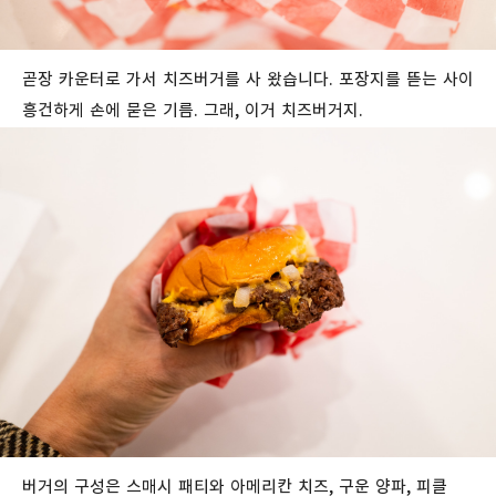
곧장
카운터로
가서
치즈버거를 사 왔습니다. 포장지를
뜯는
사이
흥건하게
손에
묻은
기름
.
그래
,
이거
치즈버거지
.
버거의
구성은
스매시
패티와
아메리칸
치즈
,
구운
양파
,
피클