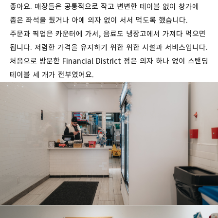
좋아요
. 매장들은
공통적으로
작고
변변한
테이블
없이
창가에
좁은
좌석을
뒀거나
아예
의자
없이
서서
먹도록
했습니다
.
주문과
픽업은
카운터에
가서
,
음료도
냉장고에서
가져다
먹으면
됩니다
.
저렴한
가격을
유지하기
위한
위한
시설과
서비스입니다
.
처음으로
방문한
Financial District
점은
의자
하나
없이
스탠딩
테이블
세
개가
전부였어요.