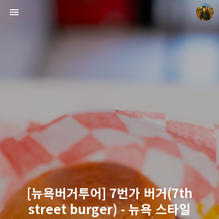
빛으로 쓴 편지
mistyfriday
[뉴욕버거투어] 7번가 버거(7th
street burger) - 뉴욕 스타일