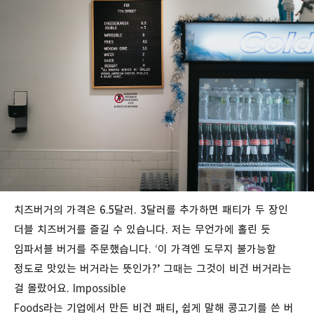
치즈버거의
가격은
6.5
달러
. 3
달러를
추가하면
패티가
두
장인
더블
치즈버거를
즐길
수
있습니다
. 저는 무언가에
홀린
듯
임파서블
버거를
주문했습니다
. ‘
이
가격엔
도무지
불가능할
정도로
맛있는
버거라는
뜻인가
?’
그때는
그것이
비건
버거라는
걸
몰랐어요
.
Impossible
Foods
라는
기업에서
만든
비건
패티
,
쉽게
말해
콩고기를
쓴
버