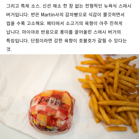
그리고
특제
소스
.
신선
채소
한
장
없는
전형적인
뉴욕식
스매시
버거입니다
. 번은
Martin
사의
감자빵으로 식감이
쫄깃하면서
씹을
수록
고소해요. 패티에서
소고기의
육향이
아주
진하게
납니다
. 마이야르 반응으로 풍미를 끌어올린 스매시 버거의
특징입니다. 단점이라면 강한 육향이 호불호가 갈릴 수 있다는
것.