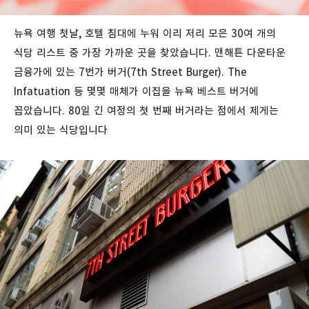
뉴욕 여행 첫날, 호텔
침대에
누워
이리
저리
모은
30
여
개의
식당
리스트
중
가장
가까운
곳을
찾았습니다
.
맨해튼
다운타운
금융가에
있는
7
번가
버거
(7th Street Burger). The
Infatuation
등
몇몇
매체가
이집을
뉴욕
베스트
버거에
꼽았습니다
. 80
일
긴
여정의
첫
번째
버거라는
점에서
제게는
의미
있는
식당입니다