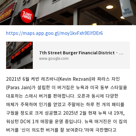
https://maps.app.goo.gl/moy1kvFxh9EiYDEr6
7th Street Burger Financial District · 80 Nassau St, New York, NY 10038 미국
www.google.com
2021
년
6
월
케빈
레즈바니
(Kevin Rezvani)
와
파라스
자인
(Paras Jain)
가
설립한
이
버거집은
뉴욕과
미국
동부
스타일을
대표하는
스매시
버거를
판매합니다. 오픈과
동시에
다양한
매체가
주목하며
인기를
얻었고
주말에는
하루
천
개의
패티를
구웠을
정도로
크게
성공했고 2025
년
2
월
현재
뉴욕
내
19
개
,
워싱턴
DC
에
1
개
매장을
운영
중입니다
. 뉴욕
매거진은
이
집의
버거를
‘
신이
의도한
버거를
잘
보여준다
.’
라며
극찬했다고