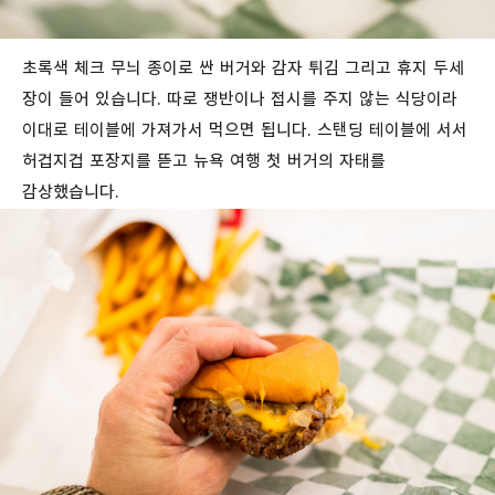
초록색
체크
무늬
종이로
싼
버거와
감자
튀김
그리고
휴지
두세
장이
들어
있습니다
.
따로
쟁반이나
접시를
주지
않는
식당이라
이대로
테이블에
가져가서
먹으면
됩니다
.
스탠딩
테이블에
서서
허겁지겁
포장지를
뜯고
뉴욕
여행
첫
버거의
자태를
감상했습니다
.