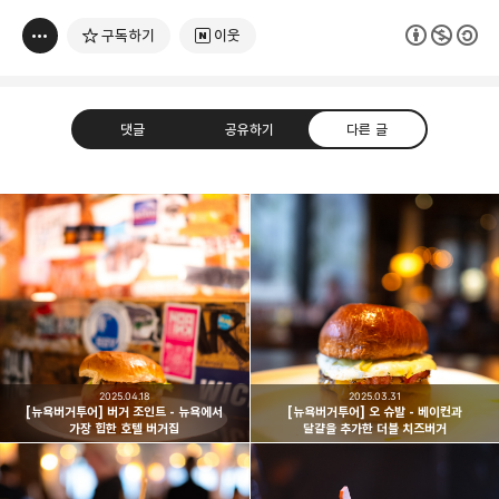
구독하기
이웃
댓글
공유하기
다른 글
빛으로 쓴 편지
취미
분야 크리에이터
구독하기
카카오톡
라인
트위터
여행하고 사진을 찍습니다. 생각을 덧붙입니다.
구독하기
2025.04.18
2025.03.31
[뉴욕버거투어] 버거 조인트 - 뉴욕에서
[뉴욕버거투어] 오 슈발 - 베이컨과
가장 힙한 호텔 버거집
달걀을 추가한 더블 치즈버거
카카오스토리
밴드
네이버 블로그
Pocke