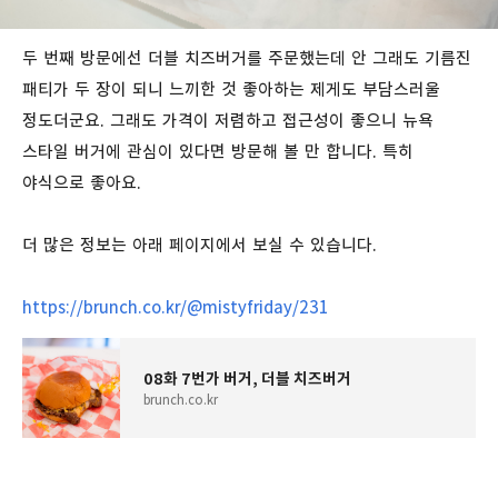
두
번째
방문에선
더블
치즈버거를
주문했는데
안
그래도
기름진
패티가
두
장이
되니
느끼한
것
좋아하는
제게도
부담스러울
정도더군요
. 그래도 가격이 저렴하고 접근성이 좋으니
뉴욕
스타일
버거에
관심이
있다면 방문해 볼 만 합니다. 특히
야식으로 좋아요.
더 많은 정보는 아래 페이지에서 보실 수 있습니다.
https://brunch.co.kr/@mistyfriday/231
08화 7번가 버거, 더블 치즈버거
brunch.co.kr